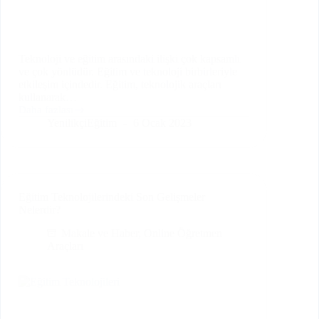
Teknoloji ve eğitim arasındaki ilişki çok kapsamlı
ve çok yönlüdür. Eğitim ve teknoloji birbirleriyle
etkileşim içindedir. Eğitim, teknolojik araçları
kullanarak…
Daha fazlası
Eğitimde
YenilikçiEğitim
6 Ocak 2023
Teknolojinin
Rolü
Nedir?
Eğitim Teknolojilerindeki Son Gelişmeler
Nelerdir?
Makale ve Haber
,
Online Öğretmen
Araçları