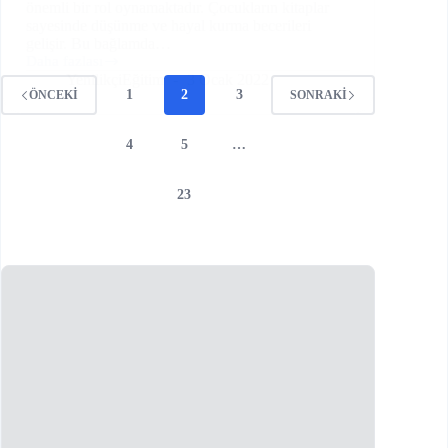
önemli bir rol oynamaktadır. Çocukların kitaplar
sayesinde düşünme ve hayal kurma becerileri
gelişir. Bu bağlamda…
Daha fazlası
Çocuklarda
YenilikçiEğitim
3 Ocak 2022
Kitap
1
2
3
ÖNCEKI
SONRAKI
Okuma
Alışkanlığı
Nasıl
4
5
…
Kazandırılır?
23