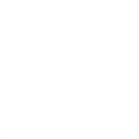
Uzaktan eğitim uygulamalarında yaşanan
gelişmelere bağlı olarak eğitim teknolojilerindeki
gelişmeler de bu yönde hız kazanmaktadır. Yeni
geliştirilen web tabanlı uygulamalar…
Daha fazlası
Eğitim
YenilikçiEğitim
15 Aralık 2022
Teknolojilerindeki
Son
Gelişmeler
Nelerdir?