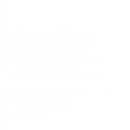
Ortaokul ve Lise başlangıç çağındaki gençlere
girişimcilik, eleştirel düşünme, karmaşık
problemleri çözme, Tasarım-Üretim, Robotik-
Kodlama, Elektronik Programlama, Yazılım
Teknolojileri, Havacılık ve…
Daha fazlası
Deneyap
YenilikçiEğitim
8 Ekim 2022
Atölyeleri
Nedir?
Öğretmenler İçin Faydalı Web 2.0 Araçları
Online Öğretmen Araçları