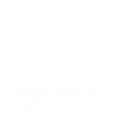
Pdf Araçları İlk olarak en kullanışlı iki tane web
2.0 pdf uygulamasından bahsedeceğim… Small
pdf Small pdf ile farklı formattaki…
Daha fazlası
Öğretmenler
YenilikçiEğitim
27 Nisan 2022
İçin
Faydalı
Web
2.0
Araçları