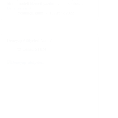
bir dil modeli hizmeti yazılımı ve bir sohbet…
Daha fazlası
ChatGPT
YenilikçiEğitim
11 Aralık 2022
Nedir,
Nasıl
Kullanılır?
Deneyap Atölyeleri Nedir?
Genel
,
STEM