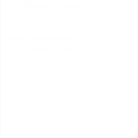
Daha fazlası
Öğretmenler
YenilikçiEğitim
6 Eylül 2023
İçin
Sınav
Hazırlama
Uygulaması
Eğitimde Teknolojinin Rolü Nedir?
Genel
,
Makale ve Haber