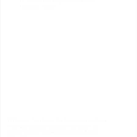
Mobil-Tablet Uygulamaları
,
Online
Öğretmen Araçları
PDF Sınav Test Oluştur Pro Derslerimizi işledikten
sonra geri bildirimler alabilmek için quizler, ara
sınavlar ve nihai sınavlar düzenliyoruz. Bazen…