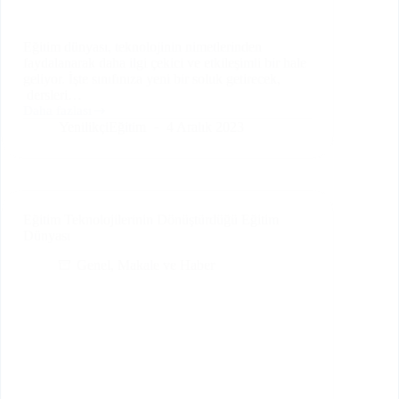
Eğitim dünyası, teknolojinin nimetlerinden
faydalanarak daha ilgi çekici ve etkileşimli bir hale
geliyor. İşte sınıfınıza yeni bir soluk getirecek,
dersleri…
Daha fazlası
Öğretmenler
YenilikçiEğitim
4 Aralık 2023
İçin
10
Harika
Web
2.0
Uygulaması
Eğitim Teknolojilerinin Dönüştürdüğü Eğitim
Dünyası
Genel
,
Makale ve Haber