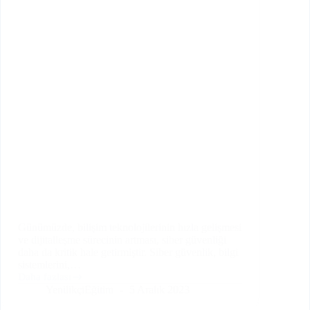
Günümüzde, bilişim teknolojilerinin hızla gelişmesi
ve dijitalleşme sürecinin artması, siber güvenliği
daha da kritik hale getirmiştir. Siber güvenlik, bilgi
sistemlerini,…
Daha fazlası
Siber
YenilikçiEğitim
5 Aralık 2023
Güvenlik:
Dijital