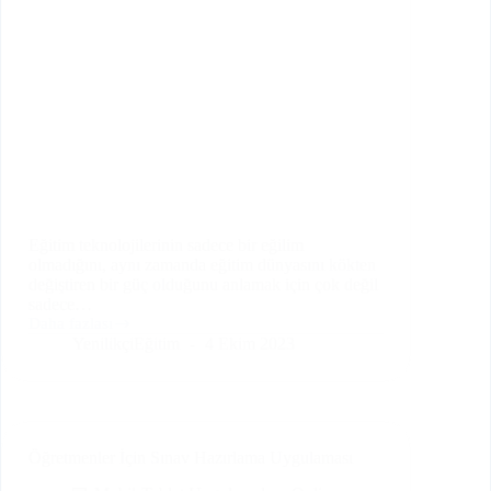
Eğitim teknolojilerinin sadece bir eğilim
olmadığını, aynı zamanda eğitim dünyasını kökten
değiştiren bir güç olduğunu anlamak için çok değil
sadece…
Daha fazlası
Eğitim
YenilikçiEğitim
4 Ekim 2023
Teknolojilerinin
Dönüştürdüğü
Eğitim
Dünyası
Öğretmenler İçin Sınav Hazırlama Uygulaması